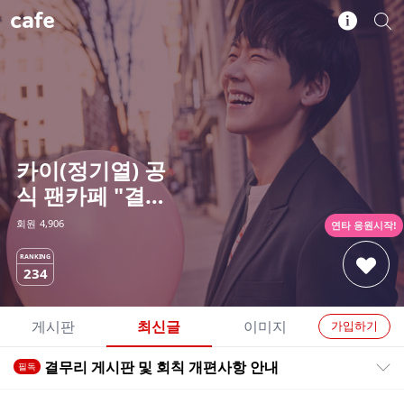
cafe
카이(정기열) 공식 팬카페 "결무리"
카
개
페
별
정
카
보
페
보
검
기
색
카이(정기열) 공
식 팬카페 "결무
리"
회원
4,906
연타 응원시작!
RANKING
234
내
스
타
개
게시판
최신글
이미지
가입하기
응
별
원
전
전
결무리 게시판 및 회칙 개편사항 안내
하
필독
카
공지목록 펼치기/접기
체
체
기
페
글