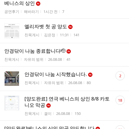
글
베니스의 상인
리
메
게시판명
작성자
작성시간
조회수
공연후기
해바라기
1시간 전
7
스
뉴
트
엘리자벳 첫 공 양도
게시판명
작성자
작성시간
조회수
친목게시
김은정
11:31
141
안경닦이 나눔 종료합니다🫡
게시판명
작성자
작성시간
조회수
친목게시
자유의 범위
26.08.08
41
댓
안경닦이 나눔 시작했습니다.
2
글
게시판명
작성자
작성시간
조회수
친목게시
자유의 범위
26.08.08
80
수
댓
[양도완료] 연극 베니스의 상인 8/8 카토
18
글
니오 막공
수
게시판명
작성자
작성시간
조회수
친목게시
결이
26.08.08
150
댓
[양도완료]베니스의 상인 막공 양도합니다